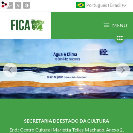
Português (Brasil)
Ir
para
o
MENU
conteúdo
1
Ir
para
o
menu
2
Ir
para
busca
3
SECRETARIA DE ESTADO DA CULTURA
End.: Centro Cultural Marietta Telles Machado, Anexo 2,