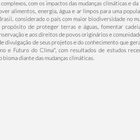
s complexos, com os impactos das mudanças climáticas e da
er alimentos, energia, água e ar limpos para uma popul
rasil, considerado o país com maior biodiversidade no m
ropósito de proteger terras e águas, fomentar cadei
onservação e aos direitos de povos originários e comunidade
 divulgação de seus projetos e do conhecimento que gera.
o e Futuro do Clima", com resultados de estudos rece
o bioma diante das mudanças climáticas.