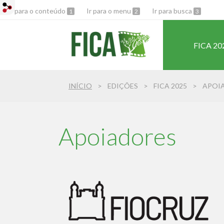
Ir para o conteúdo
Ir para o menu
Ir para busca
1
2
3
FICA 20
INÍCIO
EDIÇÕES
FICA 2025
APOI
Apoiadores