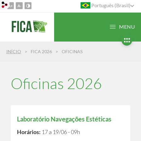
Português (Brasil)
Ir
para
o
MENU
conteúdo
1
Ir
INÍCIO
FICA 2026
OFICINAS
para
o
menu
2
Oficinas 2026
Ir
para
busca
3
Laboratório Navegações Estéticas
Horários:
17 a 19/06 - 09h