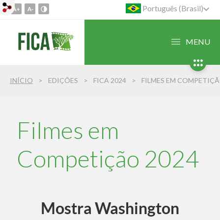
Português (Brasil)
Ir
para
o
MENU
conteúdo
1
Ir
INÍCIO
EDIÇÕES
FICA 2024
FILMES EM COMPETIÇ
para
o
menu
2
Filmes em
Ir
para
Competição 2024
busca
3
Mostra Washington