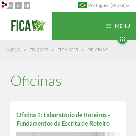
Português (Brasil)
Ir
para
o
MENU
conteúdo
1
Ir
INÍCIO
EDIÇÕES
FICA 2025
OFICINAS
para
o
menu
2
Oficinas
Ir
para
busca
3
Oficina 1: Laboratório de Roteiros -
Fundamentos da Escrita de Roteiro