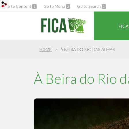
Go to Content
Go to Menu
Go to Search
1
2
3
FICA
HOME
À BEIRA DO RIO DAS ALMAS
À Beira do Rio 