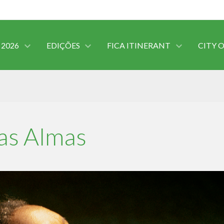
 2026
EDIÇÕES
FICA ITINERANT
CITY 
das Almas