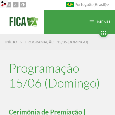
Português (Brasil)
Ir
para
o
MENU
conteúdo
1
Ir
INÍCIO
PROGRAMAÇÃO - 15/06 (DOMINGO)
para
o
menu
2
Programação -
Ir
para
15/06 (Domingo)
busca
3
Cerimônia de Premiação |