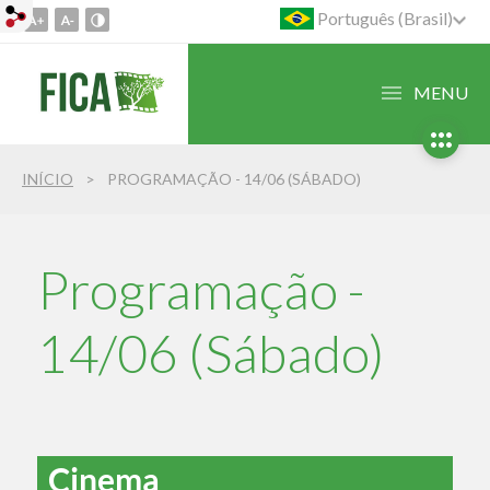
Português (Brasil)
Ir
para
o
MENU
conteúdo
1
Ir
INÍCIO
PROGRAMAÇÃO - 14/06 (SÁBADO)
para
o
menu
2
Programação -
Ir
para
14/06 (Sábado)
busca
3
Cinema