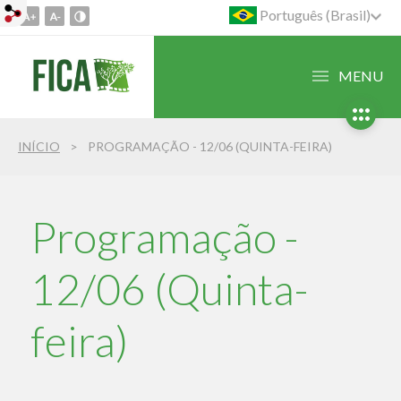
Português (Brasil)
Ir
para
o
MENU
conteúdo
1
Ir
INÍCIO
PROGRAMAÇÃO - 12/06 (QUINTA-FEIRA)
para
o
menu
2
Programação -
Ir
para
12/06 (Quinta-
busca
3
feira)