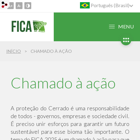
Português (Brasil)
Ir
para
o
MENU
conteúdo
1
Ir
INÍCIO
CHAMADO À AÇÃO
para
o
menu
2
Chamado à ação
Ir
para
busca
3
A proteção do Cerrado é uma responsabilidade
de todos - governos, empresas e sociedade civil.
É preciso unir esforços para garantir um futuro
sustentável para esse bioma tão importante. O
tema do FICA 2025 é um chamado à ação para que