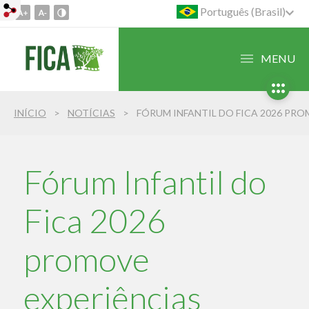
Português (Brasil)
Ir
para
o
MENU
conteúdo
1
Ir
INÍCIO
NOTÍCIAS
para
o
menu
2
Fórum Infantil do
Ir
para
Fica 2026
busca
3
promove
experiências