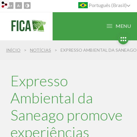
Português (Brasil)
Ir
para
o
MENU
conteúdo
1
Ir
INÍCIO
NOTÍCIAS
para
o
menu
2
Expresso
Ir
para
Ambiental da
busca
3
Saneago promove
experiências