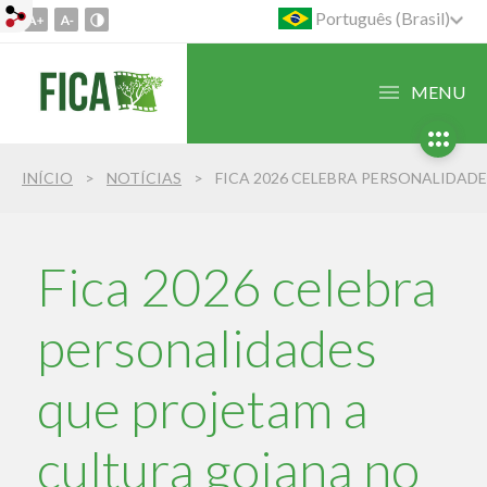
Português (Brasil)
Ir
para
o
MENU
conteúdo
1
Ir
INÍCIO
NOTÍCIAS
para
o
menu
2
Fica 2026 celebra
Ir
para
personalidades
busca
3
que projetam a
cultura goiana no