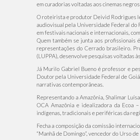
em curadorias voltadas aos cinemas negros e
O roteirista e produtor Deivid Rodrigues 
audiovisual pela Universidade Federal do R
em festivais nacionais e internacionais, co
Quem também se junta aos profissionais é 
representações do Cerrado brasileiro. P
(LUPPA), desenvolve pesquisas voltadas às
Já Murilo Gabriel Bueno é professor e pes
Doutor pela Universidade Federal de Goiás
narrativas contemporâneas.
Representando a Amazônia, Shalimar Luísa t
OCA Amazônia e idealizadora da Ecoa – 
indígenas, tradicionais e periféricas da re
Fecha a composição da comissão internacion
“Manhã de Domingo”, vencedor do Urso de P