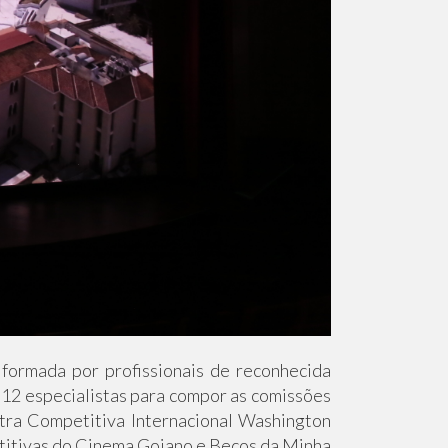
formada por profissionais de reconhecida
s 12 especialistas para compor as comissões
tra Competitiva Internacional Washington
titivas do Cinema Goiano e Becos da Minha