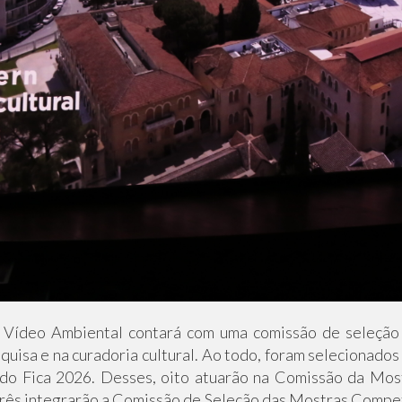
e Vídeo Ambiental contará com uma comissão de seleção 
esquisa e na curadoria cultural. Ao todo, foram selecionado
 do Fica 2026. Desses, oito atuarão na Comissão da Mos
três integrarão a Comissão de Seleção das Mostras Compe