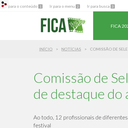
Ir para o conteúdo
Ir para o menu
Ir para busca
1
2
3
FICA 20
INÍCIO
NOTÍCIAS
COMISSÃO DE SELE
Comissão de Sel
de destaque do a
Ao todo, 12 profissionais de diferentes
festival