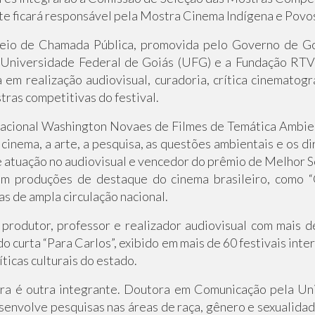
te ficará responsável pela Mostra Cinema Indígena e Povos
eio de Chamada Pública, promovida pelo Governo de Go
a Universidade Federal de Goiás (UFG) e a Fundação RTV
em realização audiovisual, curadoria, crítica cinematog
stras competitivas do festival.
acional Washington Novaes de Filmes de Temática Ambien
cinema, a arte, a pesquisa, as questões ambientais e os d
e atuação no audiovisual e vencedor do prêmio de Melhor S
s em produções de destaque do cinema brasileiro, como 
s de ampla circulação nacional.
produtor, professor e realizador audiovisual com mais 
curta “Para Carlos”, exibido em mais de 60 festivais inter
íticas culturais do estado.
ira é outra integrante. Doutora em Comunicação pela Uni
envolve pesquisas nas áreas de raça, gênero e sexualidade