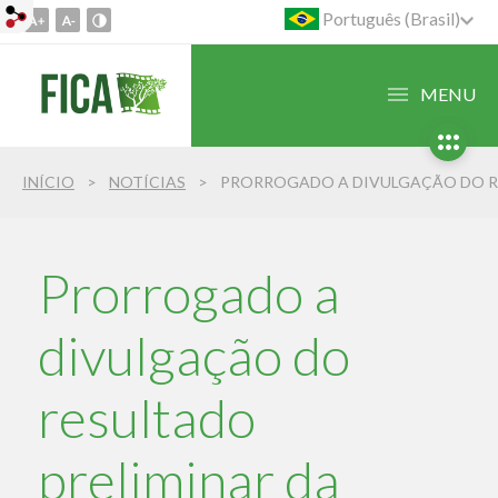
Português (Brasil)
Ir
para
o
MENU
conteúdo
1
Ir
INÍCIO
NOTÍCIAS
para
o
menu
2
Prorrogado a
Ir
para
divulgação do
busca
3
resultado
preliminar da