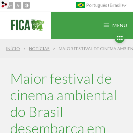
Português (Brasil)
Ir
para
o
MENU
conteúdo
1
Ir
INÍCIO
NOTÍCIAS
para
o
menu
2
Maior festival de
Ir
para
cinema ambiental
busca
3
do Brasil
desembarca em