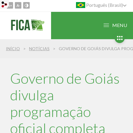
Português (Brasil)
Ir
para
o
MENU
conteúdo
1
Ir
INÍCIO
NOTÍCIAS
para
o
menu
2
Governo de Goiás
Ir
para
divulga
busca
3
programação
oficial completa