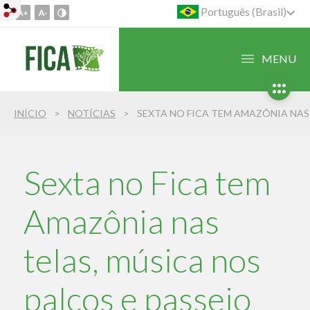
Português (Brasil)
Ir
para
o
MENU
conteúdo
1
Ir
INÍCIO
NOTÍCIAS
para
o
menu
2
Sexta no Fica tem
Ir
para
Amazônia nas
busca
3
telas, música nos
palcos e passeio