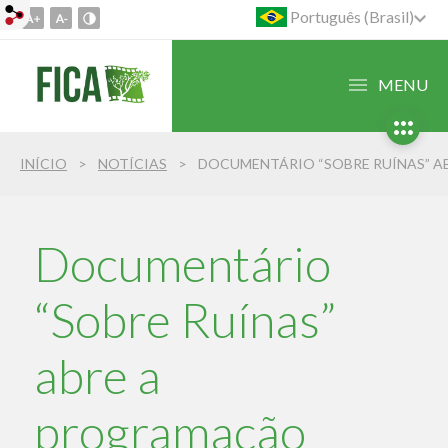
Português (Brasil)
Ir
para
o
MENU
conteúdo
1
Ir
INÍCIO
NOTÍCIAS
para
o
menu
2
Documentário
Ir
para
“Sobre Ruínas”
busca
3
abre a
programação