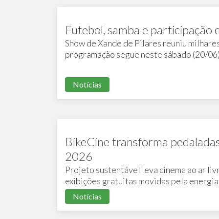
Futebol, samba e participação 
Show de Xande de Pilares reuniu milhare
programação segue neste sábado (20/06
Mata e roda de conversa com Bela Gil
Notícias
BikeCine transforma pedaladas
2026
Projeto sustentável leva cinema ao ar liv
exibições gratuitas movidas pela energia
Notícias