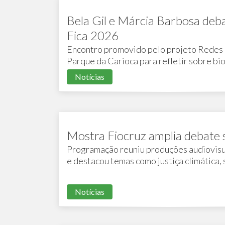
Bela Gil e Márcia Barbosa deba
Fica 2026
Encontro promovido pelo projeto Redes 
Parque da Carioca para refletir sobre bio
desafios das mudanças climáticas
Notícias
Mostra Fiocruz amplia debate 
Programação reuniu produções audiovisua
e destacou temas como justiça climática,
ambientais na vida das populações
Notícias