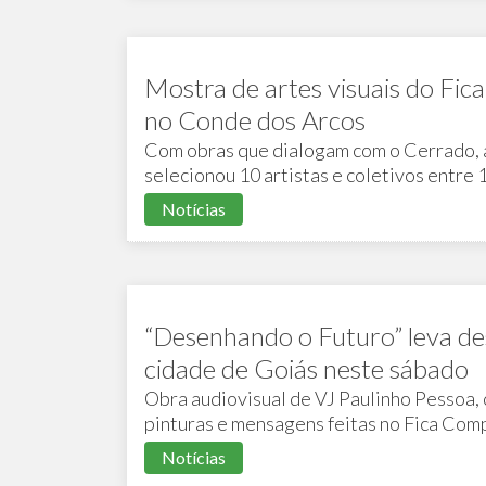
Mostra de artes visuais do Fic
no Conde dos Arcos
Com obras que dialogam com o Cerrado, as
selecionou 10 artistas e coletivos entre 
gratuitamente durante o festival
Notícias
“Desenhando o Futuro” leva des
cidade de Goiás neste sábado
Obra audiovisual de VJ Paulinho Pessoa, 
pinturas e mensagens feitas no Fica Comp
sábado (20/06), das 18h30 à meia-noite,
Notícias
no Instituto Biapó