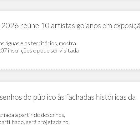
a 2026 reúne 10 artistas goianos em exposiç
 águas e os territórios, mostra
107 inscrições e pode ser visitada
enhos do público às fachadas históricas da
criada a partir de desenhos,
artilhado, será projetada no
 no Museu Casa de Cora Coralina e