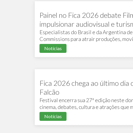
Painel no Fica 2026 debate Fi
impulsionar audiovisual e turi
Especialistas do Brasil e da Argentina d
Commissions para atrair produções, movi
desenvolvimento dos territórios
Notícias
Fica 2026 chega ao último dia
Falcão
Festival encerra sua 27ª edição neste dom
cinema, debates, cultura e atrações que 
Notícias