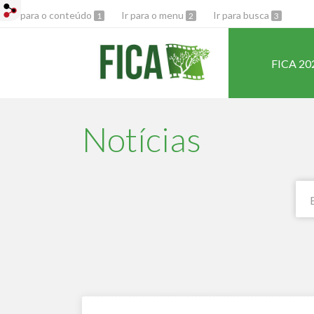
Ir para o conteúdo
Ir para o menu
Ir para busca
1
2
3
FICA 20
Notícias