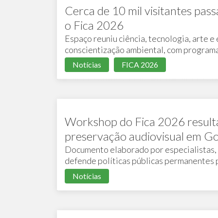
Cerca de 10 mil visitantes pa
o Fica 2026
Espaço reuniu ciência, tecnologia, arte e
conscientização ambiental, com programa
Notícias
FICA 2026
Workshop do Fica 2026 result
preservação audiovisual em Go
Documento elaborado por especialistas,
defende políticas públicas permanentes p
ao patrimônio audiovisual
Notícias